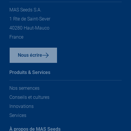
onglet
onglet
onglet
onglet
onglet
MAS Seeds S.A.
1 Rte de Saint-Sever
40280 Haut-Mauco
France
Nous écrire
Produits & Services
Nos semences
Conseils et cultures
Innovations
Services
À propos de MAS Seeds