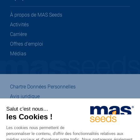
À propos de MAS Seeds
Activités
Carrière
Offres d’emploi
Médias
Chartre Données Personnelles
Avis juridique
Gestion des cookies
Plan du site
Eco-conception
Accessibilité