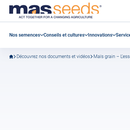
Aller
Aller
MAS
à
au
Seeds
la
contenu
Belgique
navigation
principal
principale
Nos semences
Conseils et cultures
Innovations
Servic
Découvrez nos documents et vidéos
Maïs grain – L’es