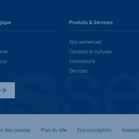
gique
Produits & Services
Nos semences
ever
Conseils et cultures
uco
Innovations
Services
on des cookies
Plan du site
Eco-conception
Accessib