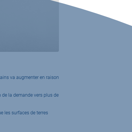
rains va augmenter en raison
n de la demande vers plus de
 les surfaces de terres