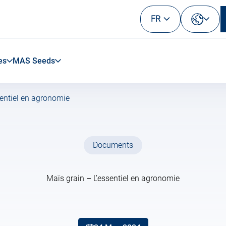
FR
Sélection
votre
langue
es
MAS Seeds
sentiel en agronomie
Documents
Maïs grain – L’essentiel en agronomie